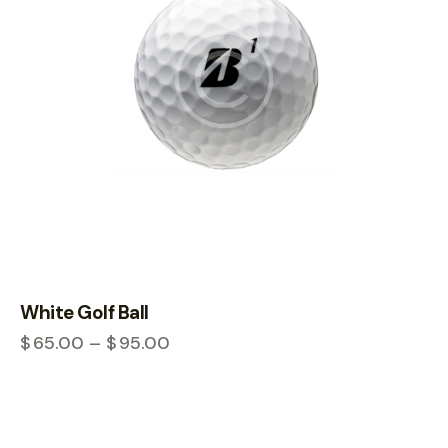
White Golf Ball
$
65.00
–
$
95.00