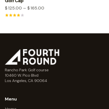
Golf Cap
$
125.00
–
$
165.00
Rated
4.00
out of 5
Rancho Park Golf course
10460 W. Pico Blvd
Los Angeles, CA 90064
Menu
Home