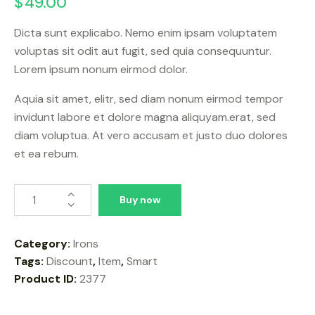
$
49.00
5.00
out
of 5
based
Dicta sunt explicabo. Nemo enim ipsam voluptatem
on
custome
voluptas sit odit aut fugit, sed quia consequuntur.
r rating
Lorem ipsum nonum eirmod dolor.
Aquia sit amet, elitr, sed diam nonum eirmod tempor
invidunt labore et dolore magna aliquyam.erat, sed
diam voluptua. At vero accusam et justo duo dolores
et ea rebum.
Buy now
Category:
Irons
Tags:
Discount
,
Item
,
Smart
Product ID:
2377